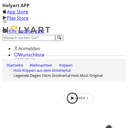
Holyart APP
App Store
Play Store
Hilfe und Kontakt
Entdecken Sie Premium
Anmelden
Wunschliste
Startseite
Weihnachten
Krippen
0
Holz-Krippen aus dem Grödnertal
Warenkorb
Liegende Ziegen 10cm Grödnertal Holz Mod. Original
VIDEO
1