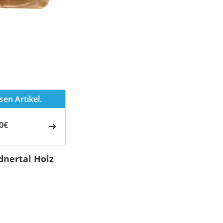
en Artikel.
0€
dnertal Holz