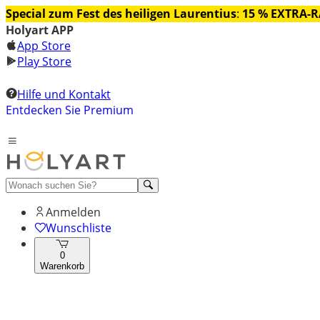
Special zum Fest des heiligen Laurentius
:
15 % EXTRA-
Holyart APP
App Store
Play Store
Hilfe und Kontakt
Entdecken Sie Premium
Anmelden
Wunschliste
0
Warenkorb