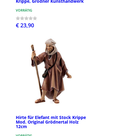
Krippe, Grödner Kunsthandwerk
VORRÄTIG
€ 23,90
Hirte für Elefant mit Stock Krippe
Mod. Original Grödnertal Holz
12cm
VORRÄTIG