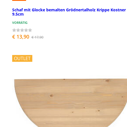
Schaf mit Glocke bemalten Grödnertalholz Krippe Kostner
9.5cm
VORRÄTIG
€ 13,90
€ 17,90
OUTLET