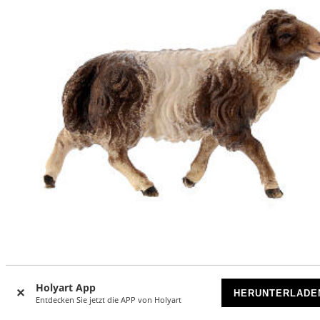
Zweifarbiges Schaf 12cm Grödnertal Holz Mod. Original
Holyart App
HERUNTERLADE
Entdecken Sie jetzt die APP von Holyart
AUF BESTELLUNG