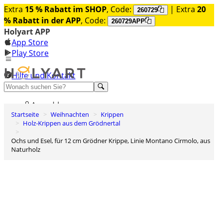
Extra
15 % Rabatt im SHOP
, Code:
| Extra
20
260729
% Rabatt in der APP
, Code:
260729APP
Holyart APP
App Store
Play Store
Hilfe und Kontakt
Entdecken Sie Premium
Anmelden
Startseite
Weihnachten
Krippen
Wunschliste
Holz-Krippen aus dem Grödnertal
0
Ochs und Esel, für 12 cm Grödner Krippe, Linie Montano Cirmolo, aus
Warenkorb
Naturholz