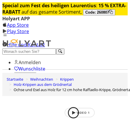
Special zum Fest des heiligen Laurentius
:
15 % EXTRA-
RABATT
auf das gesamte Sortiment,
Code: 260807
Holyart APP
App Store
Play Store
Hilfe und Kontakt
Entdecken Sie Premium
Anmelden
Wunschliste
Startseite
Weihnachten
Krippen
0
Holz-Krippen aus dem Grödnertal
Warenkorb
Ochse und Esel aus Holz für 12 cm hohe Raffaello-Krippe, Grödnerta
VIDEO
1