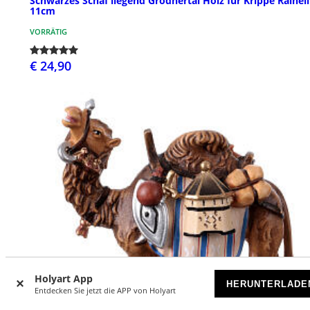
Schwarzes Schaf liegend Grödnertal Holz für Krippe Rainell
11cm
VORRÄTIG
€ 24,90
Holyart App
HERUNTERLADE
Entdecken Sie jetzt die APP von Holyart