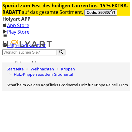
Special zum Fest des heiligen Laurentius
:
15 % EXTRA-
RABATT
auf das gesamte Sortiment,
Code: 260807
Holyart APP
App Store
Play Store
Hilfe und Kontakt
Entdecken Sie Premium
Anmelden
Startseite
Weihnachten
Krippen
Wunschliste
Holz-Krippen aus dem Grödnertal
0
Schaf beim Weiden Kopf links Grödnertal Holz für Krippe Rainell 11cm
Warenkorb