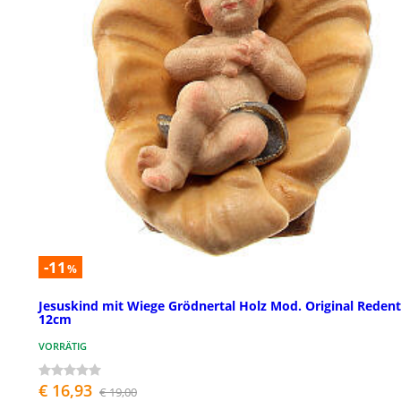
-11
%
Jesuskind mit Wiege Grödnertal Holz Mod. Original Reden
12cm
VORRÄTIG
€ 16,93
€ 19,00