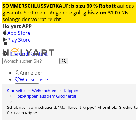
SOMMERSCHLUSSVERKAUF
:
bis zu 60 % Rabatt
auf das
gesamte Sortiment. Angebote gültig
bis zum 31.07.26
,
solange der Vorrat reicht.
Holyart APP
App Store
Play Store
Hilfe und Kontakt
Entdecken Sie Premium
Anmelden
Wunschliste
Startseite
Weihnachten
Krippen
0
Holz-Krippen aus dem Grödnertal
Warenkorb
Schaf, nach vorn schauend, "Mahlknecht Krippe", Ahornholz, Grödnertal,
für 12 cm Krippe