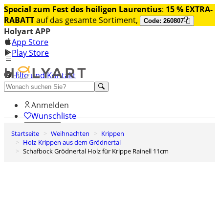
Special zum Fest des heiligen Laurentius
:
15 % EXTRA-
RABATT
auf das gesamte Sortiment,
Code: 260807
Holyart APP
App Store
Play Store
Hilfe und Kontakt
Entdecken Sie Premium
Anmelden
Wunschliste
Startseite
Weihnachten
Krippen
0
Holz-Krippen aus dem Grödnertal
Warenkorb
Schafbock Grödnertal Holz für Krippe Rainell 11cm