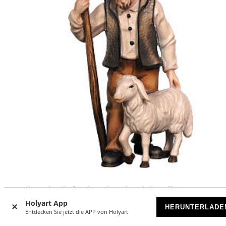
Hirte mit Schaf und Stock, Holz coloriert, für 9,5 cm
Mahlknecht-Krippe, Grödner Kunsthandwerk
Holyart App
HERUNTERLADE
Entdecken Sie jetzt die APP von Holyart
AUF BESTELLUNG