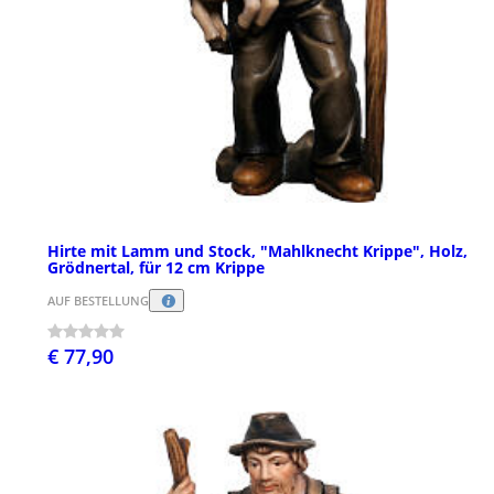
Hirte mit Lamm und Stock, "Mahlknecht Krippe", Holz,
Grödnertal, für 12 cm Krippe
AUF BESTELLUNG
€ 77,90