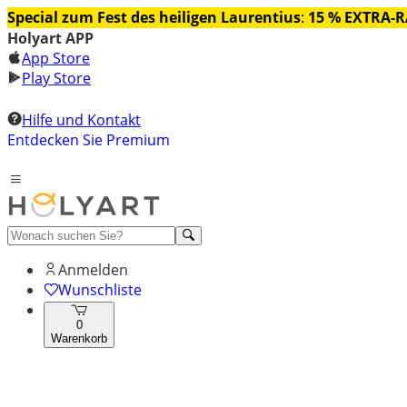
Special zum Fest des heiligen Laurentius
:
15 % EXTRA-
Holyart APP
App Store
Play Store
Hilfe und Kontakt
Entdecken Sie Premium
Anmelden
Wunschliste
0
Warenkorb