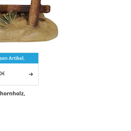
en Artikel.
0€
Ahornholz,