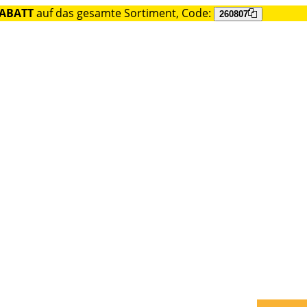
RABATT
auf das gesamte Sortiment, Code:
260807