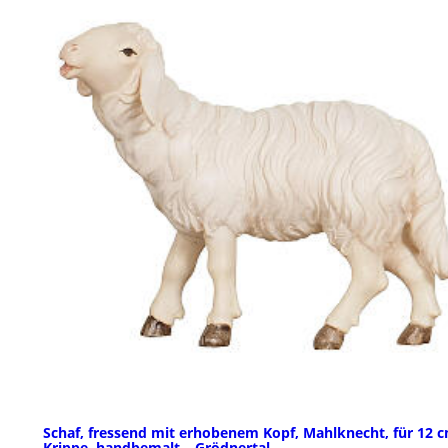
Schaf, fressend mit erhobenem Kopf, Mahlknecht, für 12 
Krippe, handbemalt – Grödnertal