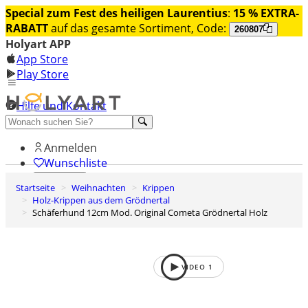
Special zum Fest des heiligen Laurentius
:
15 % EXTRA-
RABATT
auf das gesamte Sortiment, Code:
260807
Holyart APP
App Store
Play Store
Hilfe und Kontakt
Entdecken Sie Premium
Anmelden
Wunschliste
Startseite
Weihnachten
Krippen
0
Holz-Krippen aus dem Grödnertal
Warenkorb
Schäferhund 12cm Mod. Original Cometa Grödnertal Holz
VIDEO
1