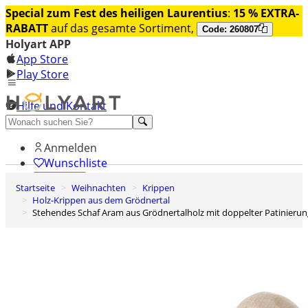
Special zum Fest des heiligen Laurentius
:
15 % EXTRA-
RABATT
auf das gesamte Sortiment,
Code: 260807
Holyart APP
App Store
Play Store
Hilfe und Kontakt
Entdecken Sie Premium
Anmelden
Wunschliste
Startseite
Weihnachten
Krippen
0
Holz-Krippen aus dem Grödnertal
Warenkorb
Stehendes Schaf Aram aus Grödnertalholz mit doppelter Patinierun