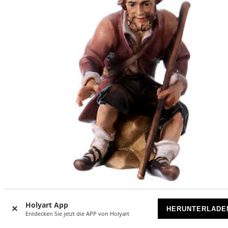
Sitzender Hirte mit Stock 12cm Grödnertal Holz Mod. Orig
Holyart App
HERUNTERLADE
Entdecken Sie jetzt die APP von Holyart
VORRÄTIG