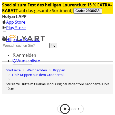
Special zum Fest des heiligen Laurentius
:
15 % EXTRA-
RABATT
auf das gesamte Sortiment,
Code: 260807
Holyart APP
App Store
Play Store
Hilfe und Kontakt
Entdecken Sie Premium
Anmelden
Wunschliste
Startseite
Weihnachten
Krippen
0
Holz-Krippen aus dem Grödnertal
Warenkorb
Stilisierte Hütte mit Palme Mod. Original Redentore Grödnertal Holz
10cm
VIDEO
1