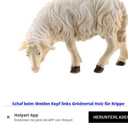
Schaf beim Weiden Kopf links Grödnertal Holz für Krippe
Rainell 9cm
Holyart App
VORRÄTIG
HERUNTERLADE
Entdecken Sie jetzt die APP von Holyart