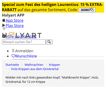
Special zum Fest des heiligen Laurentius
:
15 % EXTRA-
RABATT
auf das gesamte Sortiment, Code:
260807
Holyart APP
App Store
Play Store
Hilfe und Kontakt
Entdecken Sie Premium
Anmelden
Wunschliste
Startseite
Weihnachten
Krippen
0
Holz-Krippen aus dem Grödnertal
Warenkorb
Widder mit nach links gewandten Kopf, "Mahlknecht Krippe", Holz,
Grödnertal, für 12 cm Krippe