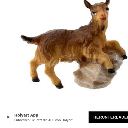
Zicklein auf Stein 10cm Grödnertal Holz Mod. Original
Holyart App
HERUNTERLADE
Entdecken Sie jetzt die APP von Holyart
VORRÄTIG