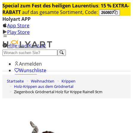
Special zum Fest des heiligen Laurentius
:
15 % EXTRA-
RABATT
auf das gesamte Sortiment, Code:
260807
Holyart APP
App Store
Play Store
Hilfe und Kontakt
Entdecken Sie Premium
Anmelden
Wunschliste
Startseite
Weihnachten
Krippen
0
Holz-Krippen aus dem Grödnertal
Warenkorb
Ziegenbock Grödnertal Holz für Krippe Rainell 9cm