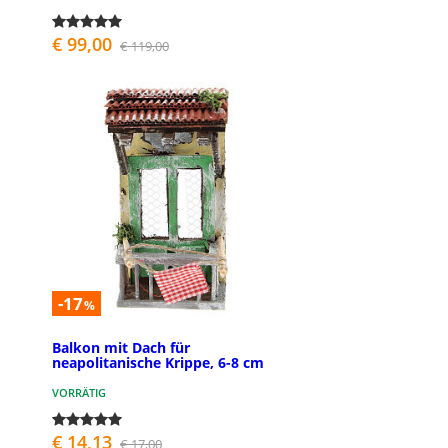
€ 99,00
€ 119,00
-17
%
Balkon mit Dach für
neapolitanische Krippe, 6-8 cm
VORRÄTIG
€ 14,13
€ 17,00