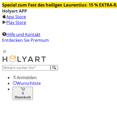
Special zum Fest des heiligen Laurentius
:
15 % EXTRA-
Holyart APP
App Store
Play Store
Hilfe und Kontakt
Entdecken Sie Premium
Anmelden
Wunschliste
0
Warenkorb