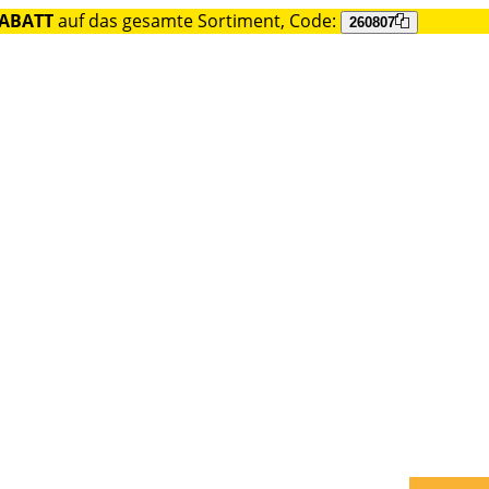
RABATT
auf das gesamte Sortiment, Code:
260807