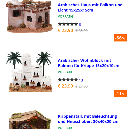
Arabisches Haus mit Balkon und
Licht 15x25x15cm
VORRÄTIG
8
€ 22,90
€ 35,90
-36
%
Arabischer Wohnblock mit
Palmen für Krippe 15x20x10cm
VORRÄTIG
13
€ 23,90
€ 27,00
-11
%
Krippenstall, mit Beleuchtung
und Heuschober, 30x40x20 cm
VORRÄTIG