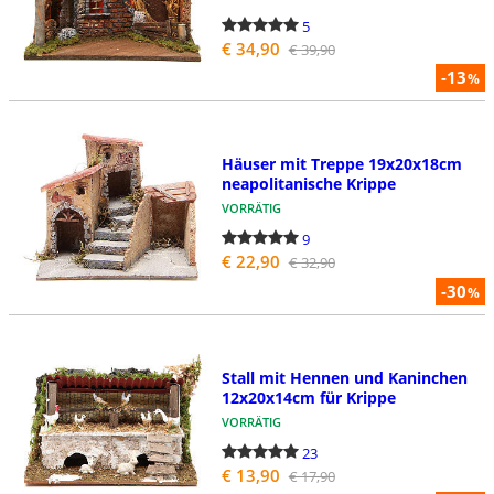
5
€ 34,90
€ 39,90
-13
%
Häuser mit Treppe 19x20x18cm
neapolitanische Krippe
VORRÄTIG
9
€ 22,90
€ 32,90
-30
%
Stall mit Hennen und Kaninchen
12x20x14cm für Krippe
VORRÄTIG
23
€ 13,90
€ 17,90