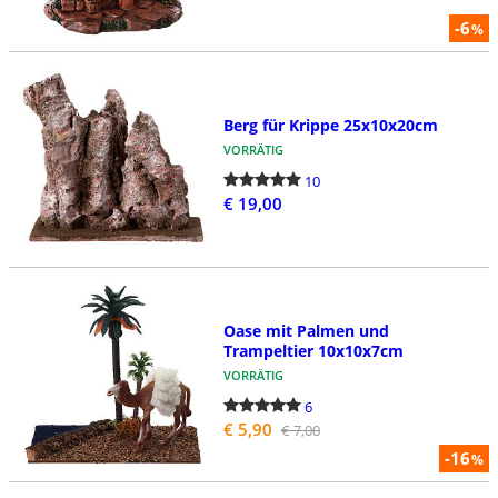
-6
%
Berg für Krippe 25x10x20cm
VORRÄTIG
10
€ 19,00
Oase mit Palmen und
Trampeltier 10x10x7cm
VORRÄTIG
6
€ 5,90
€ 7,00
-16
%