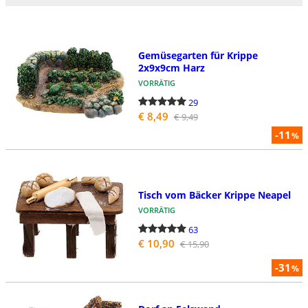
Gemüsegarten für Krippe
2x9x9cm Harz
VORRÄTIG
29
€ 8,49
€ 9,49
-11
%
Tisch vom Bäcker Krippe Neapel
VORRÄTIG
63
€ 10,90
€ 15,90
-31
%