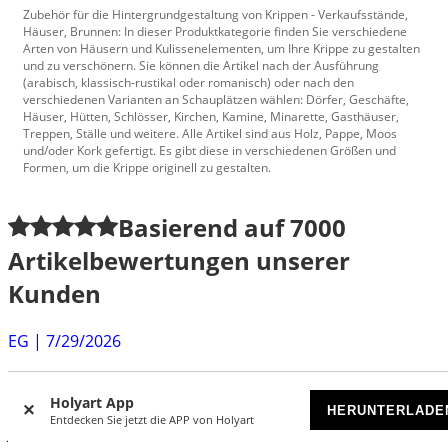
Zubehör für die Hintergrundgestaltung von Krippen - Verkaufsstände,
Häuser, Brunnen: In dieser Produktkategorie finden Sie verschiedene
Arten von Häusern und Kulissenelementen, um Ihre Krippe zu gestalten
und zu verschönern. Sie können die Artikel nach der Ausführung
(arabisch, klassisch-rustikal oder romanisch) oder nach den
verschiedenen Varianten an Schauplätzen wählen: Dörfer, Geschäfte,
Häuser, Hütten, Schlösser, Kirchen, Kamine, Minarette, Gasthäuser,
Treppen, Ställe und weitere. Alle Artikel sind aus Holz, Pappe, Moos
und/oder Kork gefertigt. Es gibt diese in verschiedenen Größen und
Formen, um die Krippe originell zu gestalten.
Basierend auf
7000
Artikelbewertungen unserer
Kunden
EG
|
7/29/2026
Ich bin mit dem Angebot sehr zufrieden. Ich kann nur
niedrig preisigere Produkte wählen aber diese sind...
Holyart App
HERUNTERLADE
Entdecken Sie jetzt die APP von Holyart
Johanna
|
7/28/2026