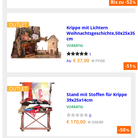
Bis zu -52
%
OUTLET
Krippe mit Lichtern
Weihnachtsgeschichte,50x25x35
cm
VORRÄTIG
1
€ 37,90
€ 77,00
Ab
-51
%
OUTLET
Stand mit Stoffen für Krippe
39x25x14cm
VORRÄTIG
0
€ 170,00
€ 339,00
-50
%