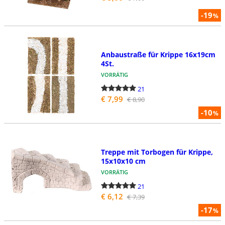
-19
%
Anbaustraße für Krippe 16x19cm
4St.
VORRÄTIG
21
€ 7,99
€ 8,90
-10
%
Treppe mit Torbogen für Krippe,
15x10x10 cm
VORRÄTIG
21
€ 6,12
€ 7,39
-17
%