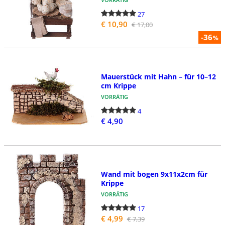
27
€ 10,90
€ 17,00
-36
%
Mauerstück mit Hahn – für 10–12
cm Krippe
VORRÄTIG
4
€ 4,90
Wand mit bogen 9x11x2cm für
Krippe
VORRÄTIG
17
€ 4,99
€ 7,39