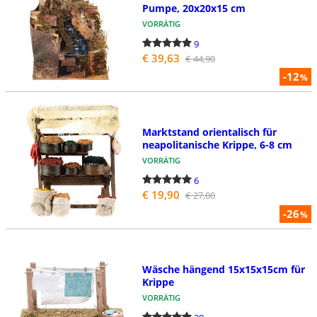
Pumpe, 20x20x15 cm
VORRÄTIG
9
€ 39,63
€ 44,90
-12
%
Marktstand orientalisch für
neapolitanische Krippe, 6-8 cm
VORRÄTIG
6
€ 19,90
€ 27,00
-26
%
Wäsche hängend 15x15x15cm für
Krippe
VORRÄTIG