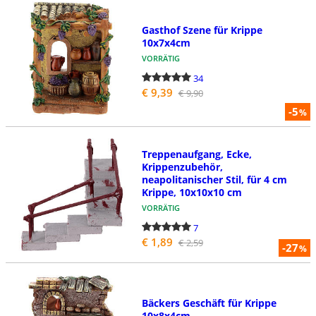
Gasthof Szene für Krippe
10x7x4cm
VORRÄTIG
34
€ 9,39
€ 9,90
-5
%
Treppenaufgang, Ecke,
Krippenzubehör,
neapolitanischer Stil, für 4 cm
Krippe, 10x10x10 cm
VORRÄTIG
7
€ 1,89
€ 2,59
-27
%
Bäckers Geschäft für Krippe
10x8x4cm