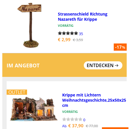
Strassenschield Richtung
Nazareth für Krippe
VORRÄTIG
35
€ 2,99
€ 3,59
-17
%
IM ANGEBOT
ENTDECKEN
OUTLET
Krippe mit Lichtern
Weihnachtsgeschichte,25x50x25
cm
VORRÄTIG
0
€ 37,90
€ 77,00
Ab