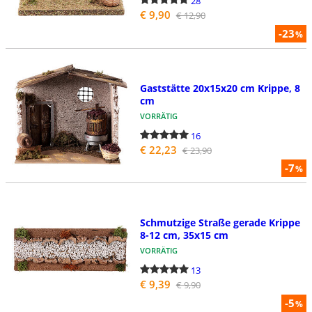
28
€ 9,90
€ 12,90
-23
%
Gaststätte 20x15x20 cm Krippe, 8
cm
VORRÄTIG
16
€ 22,23
€ 23,90
-7
%
Schmutzige Straße gerade Krippe
8-12 cm, 35x15 cm
VORRÄTIG
13
€ 9,39
€ 9,90
-5
%