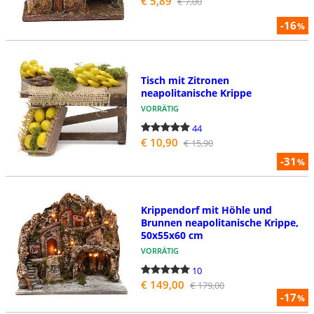
€ 5,89
€ 7,00
-16
%
Tisch mit Zitronen
neapolitanische Krippe
VORRÄTIG
44
€ 10,90
€ 15,90
-31
%
Krippendorf mit Höhle und
Brunnen neapolitanische Krippe,
50x55x60 cm
VORRÄTIG
10
€ 149,00
€ 179,00
-17
%