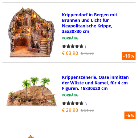
Krippendorf in Bergen mit
Brunnen und Licht für
Neapolitanische Krippe,
35x30x30 cm
VORRÄTIG
1
€ 63,90
€ 75,90
-16
%
Krippenszenerie, Oase inmitten
der Wüste und Kamel, für 4 cm
Figuren, 15x30x20 cm
VORRÄTIG
3
€ 29,90
€ 31,90
-6
%