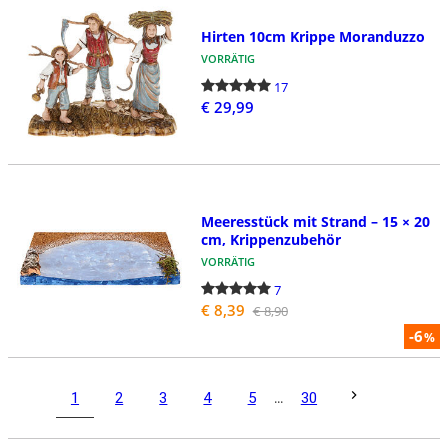
Hirten 10cm Krippe Moranduzzo
VORRÄTIG
17
€ 29,99
Meeresstück mit Strand – 15 × 20
cm, Krippenzubehör
VORRÄTIG
7
€ 8,39
€ 8,90
-6
%
1
2
3
4
5
...
30