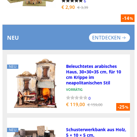
6
€ 2,90
€ 3,39
-14
%
NEU
ENTDECKEN
Beleuchtetes arabisches
NEU
Haus, 30×30×35 cm, für 10
cm Krippe im
neapolitanischen Stil
VORRÄTIG
0
€ 119,00
€ 159,00
-25
%
Schusterwerkbank aus Holz,
NEU
5 × 10 × 5 cm,