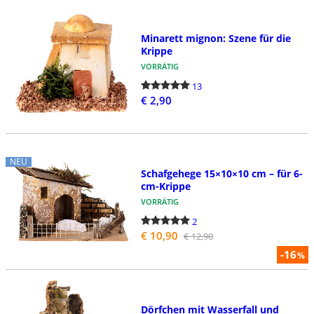
Minarett mignon: Szene für die
Krippe
VORRÄTIG
13
€ 2,90
NEU
Schafgehege 15×10×10 cm – für 6-
cm-Krippe
VORRÄTIG
2
€ 10,90
€ 12,90
-16
%
Dörfchen mit Wasserfall und