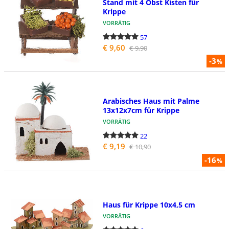
Stand mit 4 Obst Kisten für
Krippe
VORRÄTIG
57
€ 9,60
€ 9,90
-3
%
Arabisches Haus mit Palme
13x12x7cm für Krippe
VORRÄTIG
22
€ 9,19
€ 10,90
-16
%
Haus für Krippe 10x4,5 cm
VORRÄTIG