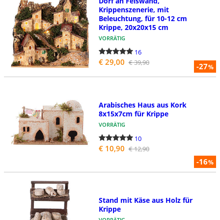
Dorf an Felswand,
Krippenszenerie, mit
Beleuchtung, für 10-12 cm
Krippe, 20x20x15 cm
VORRÄTIG
16
€ 29,00
€ 39,90
-27
%
Arabisches Haus aus Kork
8x15x7cm für Krippe
VORRÄTIG
10
€ 10,90
€ 12,90
-16
%
Stand mit Käse aus Holz für
Krippe
VORRÄTIG