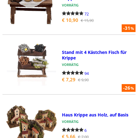
VORRÄTIG
72
€ 10,90
€ 15,90
-31
%
Stand mit 4 Kästchen Fisch für
Krippe
VORRÄTIG
94
€ 7,29
€ 9,90
-26
%
Haus Krippe aus Holz, auf Basis
VORRÄTIG
6
€ 5,66
€ 7,00