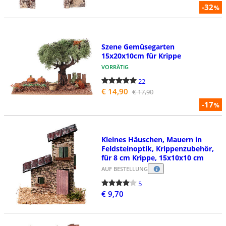
-32
%
Szene Gemüsegarten
15x20x10cm für Krippe
VORRÄTIG
22
€ 14,90
€ 17,90
-17
%
Kleines Häuschen, Mauern in
Feldsteinoptik, Krippenzubehör,
für 8 cm Krippe, 15x10x10 cm
AUF BESTELLUNG
5
€ 9,70