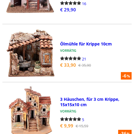
16
€ 29,90
Ölmühle für Krippe 10cm
VORRÄTIG
21
€ 33,90
€ 35,90
-6
%
3 Häuschen, für 3 cm Krippe,
15x15x10 cm
VORRÄTIG
5
€ 9,99
€ 15,59
-36
%