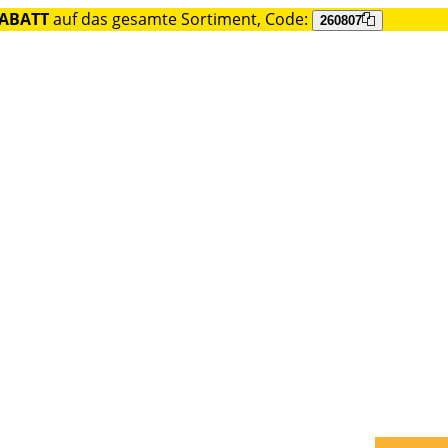
RABATT
auf das gesamte Sortiment, Code:
260807