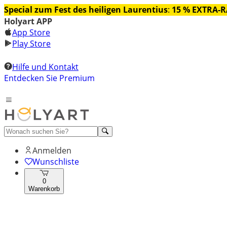
Special zum Fest des heiligen Laurentius
:
15 % EXTRA-
Holyart APP
App Store
Play Store
Hilfe und Kontakt
Entdecken Sie Premium
Anmelden
Wunschliste
0
Warenkorb