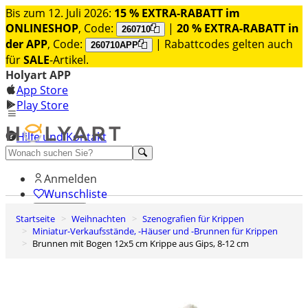
Bis zum 12. Juli 2026:
15 % EXTRA-RABATT im
ONLINESHOP
, Code:
|
20 % EXTRA-RABATT in
260710
der APP
, Code:
| Rabattcodes gelten auch
260710APP
für
SALE
-Artikel.
Holyart APP
App Store
Play Store
Hilfe und Kontakt
Entdecken Sie Premium
Anmelden
Wunschliste
Startseite
Weihnachten
Szenografien für Krippen
0
Miniatur-Verkaufsstände, -Häuser und -Brunnen für Krippen
Warenkorb
Brunnen mit Bogen 12x5 cm Krippe aus Gips, 8-12 cm