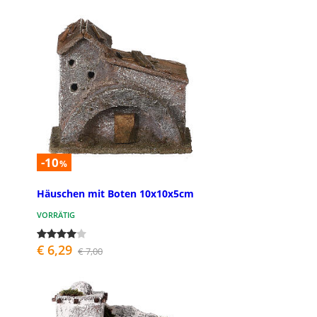
-10
%
Häuschen mit Boten 10x10x5cm
VORRÄTIG
€ 6,29
€ 7,00