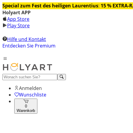
Special zum Fest des heiligen Laurentius
:
15 % EXTRA-
Holyart APP
App Store
Play Store
Hilfe und Kontakt
Entdecken Sie Premium
Anmelden
Wunschliste
0
Warenkorb