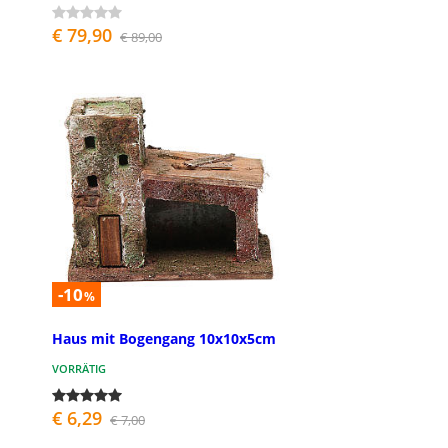
€ 79,90
€ 89,00
-10
%
Haus mit Bogengang 10x10x5cm
VORRÄTIG
€ 6,29
€ 7,00