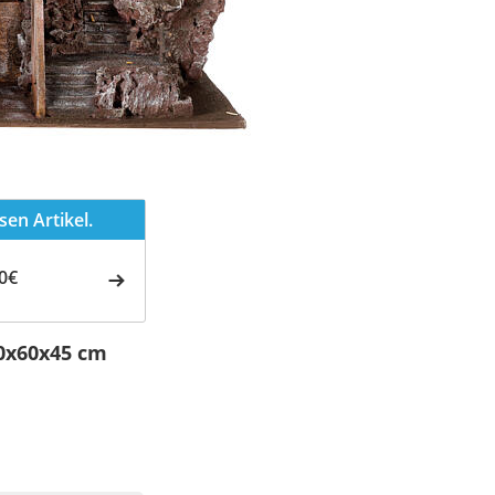
en Artikel.
0€
50x60x45 cm