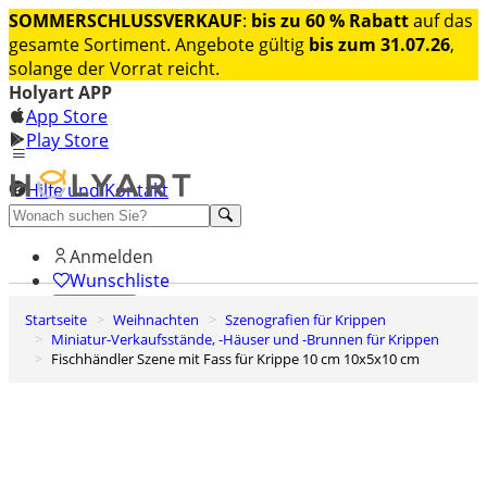
SOMMERSCHLUSSVERKAUF
:
bis zu 60 % Rabatt
auf das
gesamte Sortiment. Angebote gültig
bis zum 31.07.26
,
solange der Vorrat reicht.
Holyart APP
App Store
Play Store
Hilfe und Kontakt
Entdecken Sie Premium
Anmelden
Wunschliste
Startseite
Weihnachten
Szenografien für Krippen
0
Miniatur-Verkaufsstände, -Häuser und -Brunnen für Krippen
Warenkorb
Fischhändler Szene mit Fass für Krippe 10 cm 10x5x10 cm