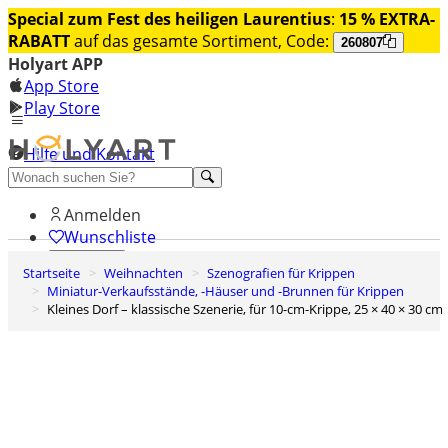
Special zum Fest des heiligen Laurentius
:
15 % EXTRA-
RABATT
auf das gesamte Sortiment, Code:
260807
Holyart APP
App Store
Play Store
Hilfe und Kontakt
Entdecken Sie Premium
Anmelden
Wunschliste
Startseite
Weihnachten
Szenografien für Krippen
0
Miniatur-Verkaufsstände, -Häuser und -Brunnen für Krippen
Warenkorb
Kleines Dorf – klassische Szenerie, für 10-cm-Krippe, 25 × 40 × 30 cm