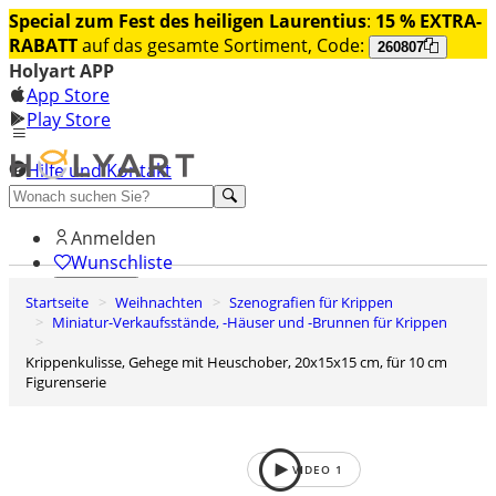
Special zum Fest des heiligen Laurentius
:
15 % EXTRA-
RABATT
auf das gesamte Sortiment, Code:
260807
Holyart APP
App Store
Play Store
Hilfe und Kontakt
Entdecken Sie Premium
Anmelden
Wunschliste
Startseite
Weihnachten
Szenografien für Krippen
0
Miniatur-Verkaufsstände, -Häuser und -Brunnen für Krippen
Warenkorb
Krippenkulisse, Gehege mit Heuschober, 20x15x15 cm, für 10 cm
Figurenserie
VIDEO
1