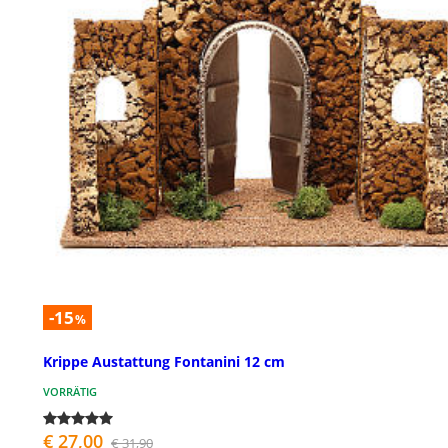
-15
%
Krippe Austattung Fontanini 12 cm
VORRÄTIG
€ 27,00
€ 31,90