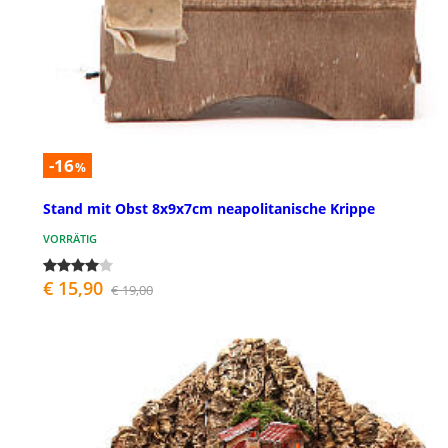
-16
%
Stand mit Obst 8x9x7cm neapolitanische Krippe
VORRÄTIG
€ 15,90
€ 19,00