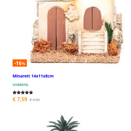
-16
%
Minarett 14x11x8cm
VORRÄTIG
€ 7,59
€ 9,00