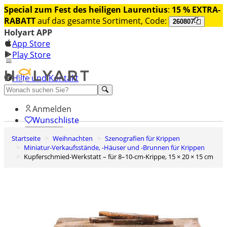
Special zum Fest des heiligen Laurentius
:
15 % EXTRA-
RABATT
auf das gesamte Sortiment, Code:
260807
Holyart APP
App Store
Play Store
Hilfe und Kontakt
Entdecken Sie Premium
Anmelden
Wunschliste
Startseite
Weihnachten
Szenografien für Krippen
0
Miniatur-Verkaufsstände, -Häuser und -Brunnen für Krippen
Warenkorb
Kupferschmied-Werkstatt – für 8–10-cm-Krippe, 15 × 20 × 15 cm