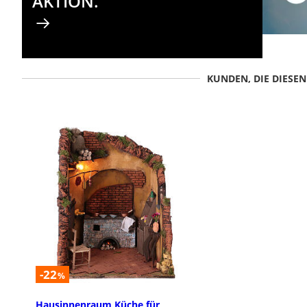
AKTION.
KUNDEN, DIE DIESE
-22
%
Hausinnenraum Küche für