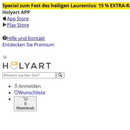
Special zum Fest des heiligen Laurentius
:
15 % EXTRA-
Holyart APP
App Store
Play Store
Hilfe und Kontakt
Entdecken Sie Premium
Anmelden
Wunschliste
0
Warenkorb