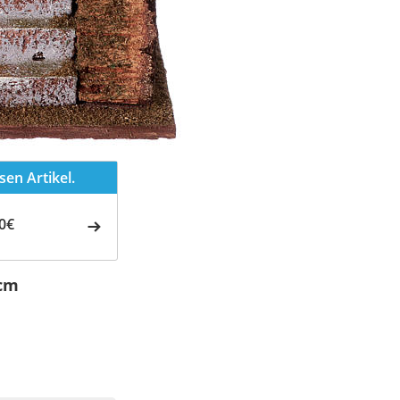
en Artikel.
0€
8cm