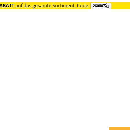
RABATT
auf das gesamte Sortiment, Code:
260807