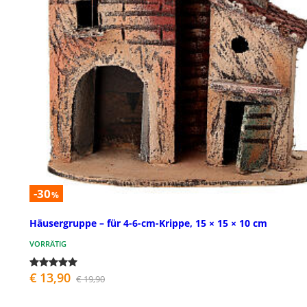
-30
%
Häusergruppe – für 4-6-cm-Krippe, 15 × 15 × 10 cm
VORRÄTIG
€ 13,90
€ 19,90