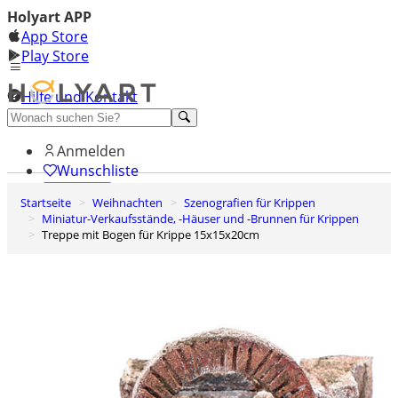
Holyart APP
App Store
Play Store
Hilfe und Kontakt
Entdecken Sie Premium
Anmelden
Wunschliste
Startseite
Weihnachten
Szenografien für Krippen
0
Miniatur-Verkaufsstände, -Häuser und -Brunnen für Krippen
Warenkorb
Treppe mit Bogen für Krippe 15x15x20cm