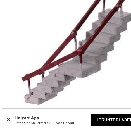
Holyart App
Treppenaufgang, Ecke, Krippenzubehör, neapolitanischer St
HERUNTERLADE
für 4-6 cm Krippe, 10x10x20 cm
Entdecken Sie jetzt die APP von Holyart
VORRÄTIG