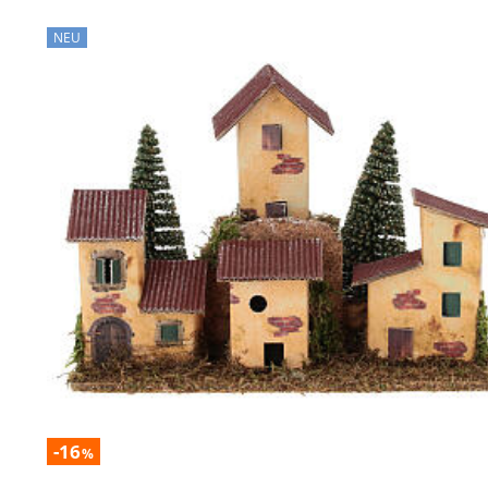
NEU
-16
%