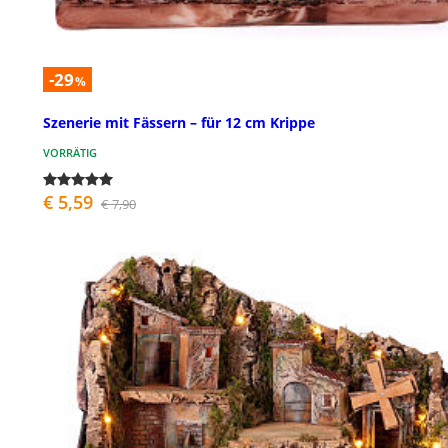
-29
%
Szenerie mit Fässern – für 12 cm Krippe
VORRÄTIG
€ 5,59
€ 7,90