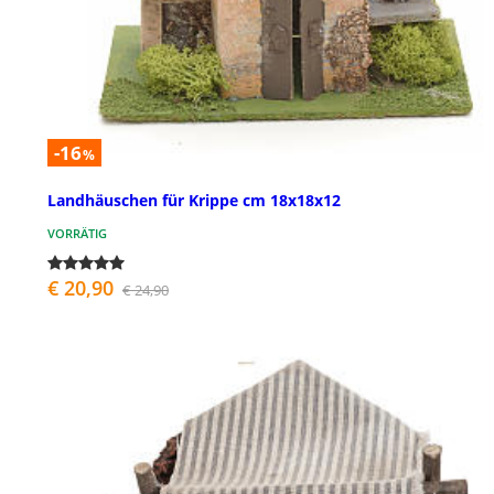
-16
%
Landhäuschen für Krippe cm 18x18x12
VORRÄTIG
€ 20,90
€ 24,90