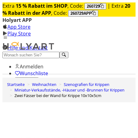
Extra
15 % Rabatt im SHOP
, Code:
| Extra
20
260729
% Rabatt in der APP
, Code:
260729APP
Holyart APP
App Store
Play Store
Hilfe und Kontakt
Entdecken Sie Premium
Anmelden
Wunschliste
Startseite
Weihnachten
Szenografien für Krippen
0
Miniatur-Verkaufsstände, -Häuser und -Brunnen für Krippen
Warenkorb
Zwei Fässer bei der Wand für Krippe 10x10x5cm