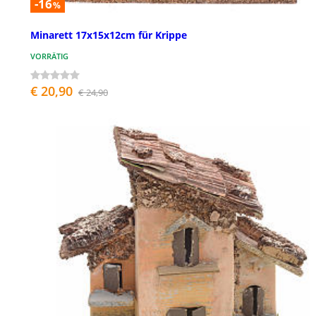
-16
%
Minarett 17x15x12cm für Krippe
VORRÄTIG
€ 20,90
€ 24,90