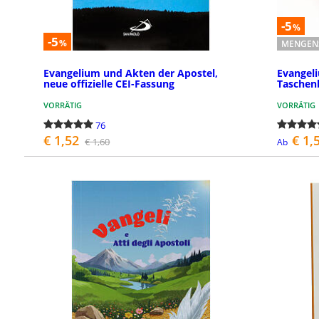
-5
%
-5
%
MENGEN
Evangelium und Akten der Apostel,
Evangel
neue offizielle CEI-Fassung
Taschen
VORRÄTIG
VORRÄTIG
76
€ 1,52
€ 1,
€ 1,60
Ab
BESTELLEN