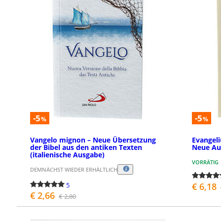
-5
-5
%
%
Vangelo mignon – Neue Übersetzung
Evangel
der Bibel aus den antiken Texten
Neue Au
(italienische Ausgabe)
VORRÄTIG
DEMNÄCHST WIEDER ERHÄLTLICH
5
€ 6,18
€ 2,66
€ 2,80
BESTELLEN