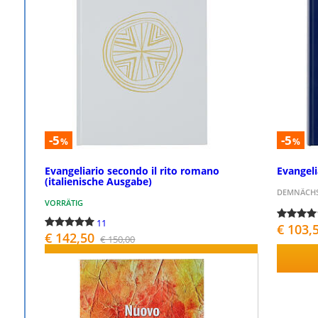
-5
-5
%
%
Evangeliario secondo il rito romano
Evangeli
(italienische Ausgabe)
DEMNÄCHS
VORRÄTIG
11
€ 103,
€ 142,50
€ 150,00
BESTELLEN