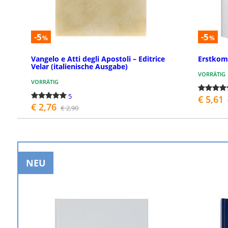
-5
-5
%
%
Vangelo e Atti degli Apostoli – Editrice
Erstkom
Velar (italienische Ausgabe)
VORRÄTIG
VORRÄTIG
5
€ 5,61
€ 2,76
€ 2,90
BESTELLEN
NEU