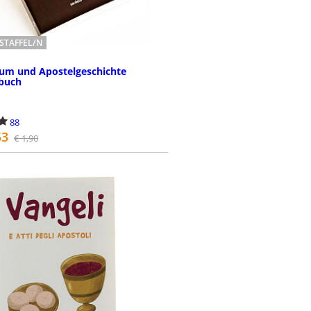
STAFFEL/N
ium und Apostelgeschichte
buch
88
53
€ 1,90
BESTELLEN