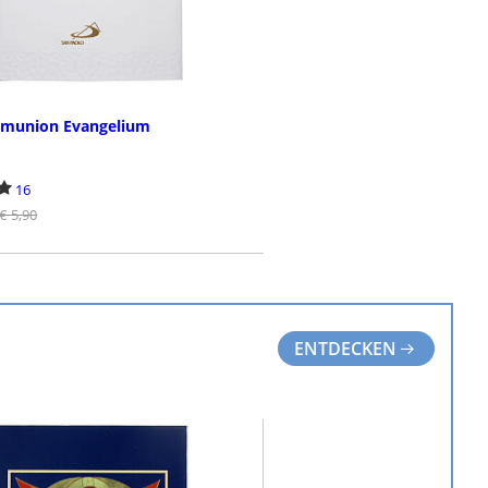
munion Evangelium
16
€ 5,90
BESTELLEN
ENTDECKEN