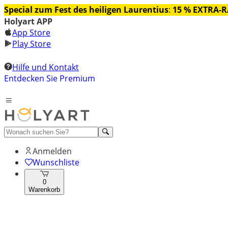
Special zum Fest des heiligen Laurentius
:
15 % EXTRA-
Holyart APP
App Store
Play Store
Hilfe und Kontakt
Entdecken Sie Premium
Anmelden
Wunschliste
0
Warenkorb