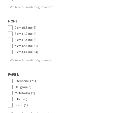
Weitere Auswahlmöglichkeiten
HÖHE:
2 cm (0.8 in) (6)
3 cm (1.2 in) (4)
4 cm (1.6 in) (2)
6 cm (2.4 in) (31)
8 cm (3.1 in) (24)
Weitere Auswahlmöglichkeiten
FARBE:
Elfenbein (171)
Hellgrau (3)
Mehrfarbig (1)
Silber (8)
Braun (1)