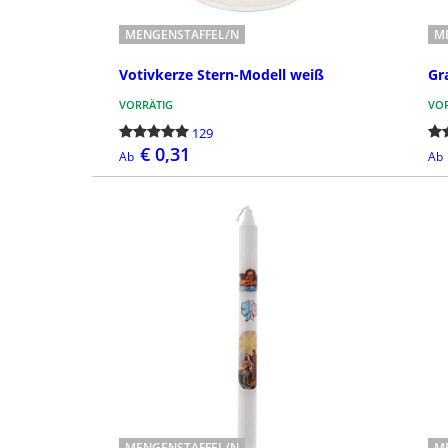
MENGENSTAFFEL/N
M
Votivkerze Stern-Modell weiß
Gr
VORRÄTIG
VOR
129
€ 0,31
Ab
Ab
BESTELLEN
MENGENSTAFFEL/N
M