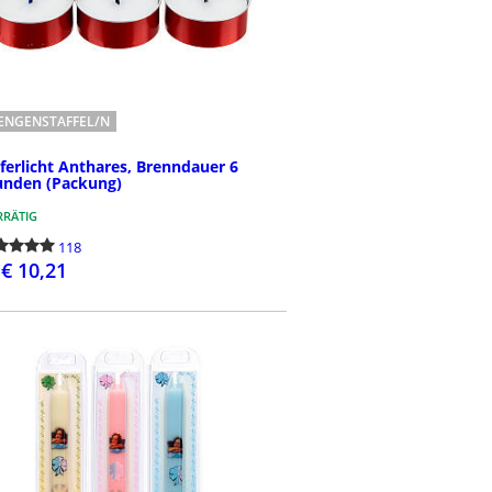
ENGENSTAFFEL/N
ferlicht Anthares, Brenndauer 6
unden (Packung)
RÄTIG
118
€ 10,21
BESTELLEN