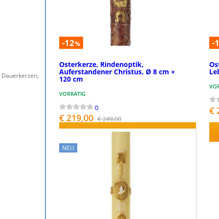
-12
-
%
Osterkerze, Rindenoptik,
Os
Auferstandener Christus, Ø 8 cm ×
Le
, Dauerkerzen,
120 cm
VO
VORRÄTIG
0
€ 
€ 219,00
€ 249,00
BESTELLEN
NEU