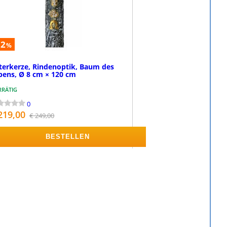
12
%
terkerze, Rindenoptik, Baum des
bens, Ø 8 cm × 120 cm
RRÄTIG
0
219,00
€ 249,00
BESTELLEN