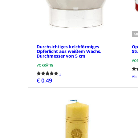
M
Durchsichtiges kelchfőrmiges
Op
Opferlicht aus weißem Wachs,
St
Durchmesser von 5 cm
VOR
VORRÄTIG
3
Ab
€ 0,49
BESTELLEN