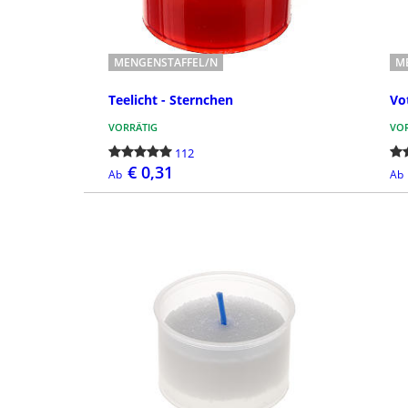
MENGENSTAFFEL/N
M
Teelicht - Sternchen
Vo
VORRÄTIG
VOR
112
€ 0,31
Ab
Ab
BESTELLEN