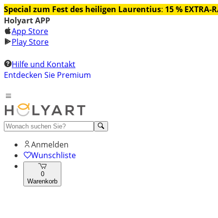
Special zum Fest des heiligen Laurentius
:
15 % EXTRA-
Holyart APP
App Store
Play Store
Hilfe und Kontakt
Entdecken Sie Premium
Anmelden
Wunschliste
0
Warenkorb