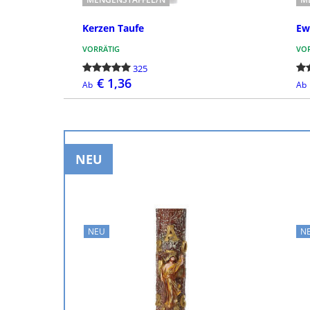
Kerzen Taufe
Ew
VORRÄTIG
VOR
325
€ 1,36
Ab
Ab
BESTELLEN
NEU
NEU
N