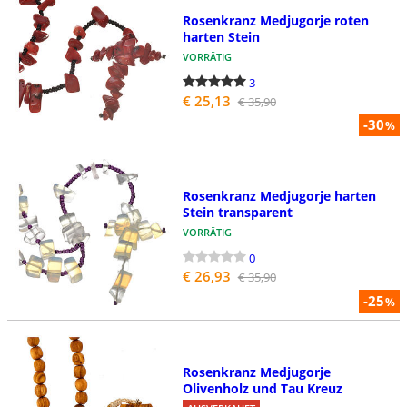
Rosenkranz Medjugorje roten
harten Stein
VORRÄTIG
3
€ 25,13
€ 35,90
-30
%
Rosenkranz Medjugorje harten
Stein transparent
VORRÄTIG
0
€ 26,93
€ 35,90
-25
%
Rosenkranz Medjugorje
Olivenholz und Tau Kreuz