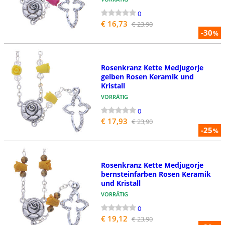
0
€ 16,73
€ 23,90
-30
%
Rosenkranz Kette Medjugorje
gelben Rosen Keramik und
Kristall
VORRÄTIG
0
€ 17,93
€ 23,90
-25
%
Rosenkranz Kette Medjugorje
bernsteinfarben Rosen Keramik
und Kristall
VORRÄTIG
0
€ 19,12
€ 23,90