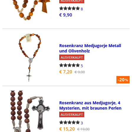
AUSVERKAUFT
8
€ 9,90
Rosenkranz Medjugorje Metall
und Olivenholz
AUSVERKAUFT
5
€ 7,20
€ 9,00
-20
%
Rosenkranz aus Medjugorje, 4
Mysterien, mit braunen Perlen
AUSVERKAUFT
3
€ 15,20
€ 19,00