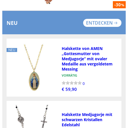
-30
%
NEU
ENTDECKEN
Halskette von AMEN
NEU
„Gottesmutter von
Medjugorje“ mit ovaler
Medaille aus vergoldetem
Messing
VORRÄTIG
0
€ 59,90
Halskette Medjugorje mit
schwarzen Kristallen
Edelstahl