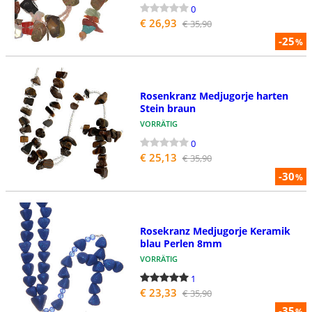
0
€ 26,93
€ 35,90
-25
%
Rosenkranz Medjugorje harten
Stein braun
VORRÄTIG
0
€ 25,13
€ 35,90
-30
%
Rosekranz Medjugorje Keramik
blau Perlen 8mm
VORRÄTIG
1
€ 23,33
€ 35,90
-35
%