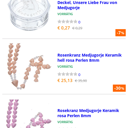
Deckel, Unsere Liebe Frau von
Medjugorje
VORRÄTIG
0
€ 0,27
€ 0,29
-7
%
Rosenkranz Medjugorje Keramik
hell rosa Perlen 8mm
VORRÄTIG
0
€ 25,13
€ 35,90
-30
%
Rosekranz Medjugorje Keramik
rosa Perlen 8mm
VORRÄTIG