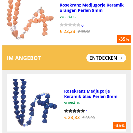
Rosekranz Medjugorje Keramik
orangen Perlen 8mm
VORRÄTIG
0
€ 23,33
€ 35,90
-35
%
IM ANGEBOT
ENTDECKEN
Rosekranz Medjugorje
Keramik blau Perlen 8mm
VORRÄTIG
1
€ 23,33
€ 35,90
-35
%