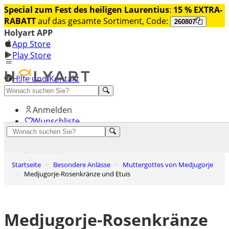
Special zum Fest des heiligen Laurentius
:
15 % EXTRA-
RABATT
auf das gesamte Sortiment, Code:
260807
Holyart APP
App Store
Play Store
Hilfe und Kontakt
Entdecken Sie Premium
Anmelden
Wunschliste
0
Warenkorb
Startseite
Besondere Anlässe
Muttergottes von Medjugorje
Medjugorje-Rosenkränze und Etuis
Medjugorje-Rosenkränze