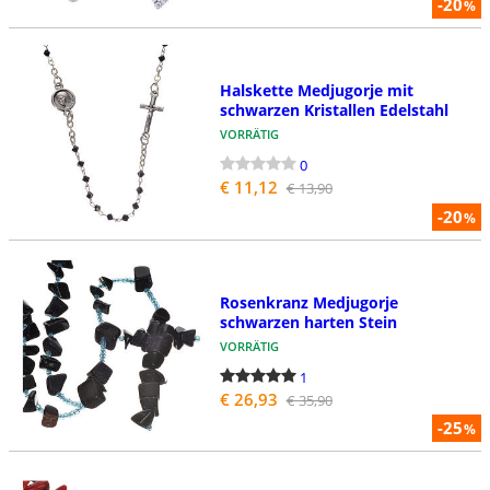
-20
%
Halskette Medjugorje mit
schwarzen Kristallen Edelstahl
VORRÄTIG
0
€ 11,12
€ 13,90
-20
%
Rosenkranz Medjugorje
schwarzen harten Stein
VORRÄTIG
1
€ 26,93
€ 35,90
-25
%