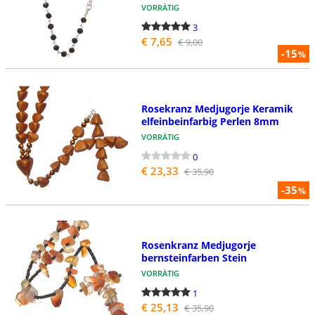
VORRÄTIG
3
€ 7,65
€ 9,00
-15
%
Rosekranz Medjugorje Keramik
elfeinbeinfarbig Perlen 8mm
VORRÄTIG
0
€ 23,33
€ 35,90
-35
%
Rosenkranz Medjugorje
bernsteinfarben Stein
VORRÄTIG
1
€ 25,13
€ 35,90