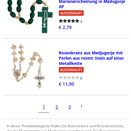
Marienerscheinung in Medugorje
XP
AUSVERKAUFT
2
€ 2,79
Rosenkranz aus Medjugorje mit
Perlen aus rotem Stein auf einer
Metallkette
AUSVERKAUFT
0
€ 11,90
1
2
3
In dieser Produktkategorie finden Sie Rosenkränze und Rosenkranzetuis,
die der Muttergottes von Medjugorje gewidmet sind. Die Rosenkränze