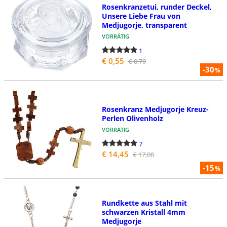
Rosenkranzetui, runder Deckel,
Unsere Liebe Frau von
Medjugorje, transparent
VORRÄTIG
1
€ 0,55
€ 0,79
-30
%
Rosenkranz Medjugorje Kreuz-
Perlen Olivenholz
VORRÄTIG
7
€ 14,45
€ 17,00
-15
%
Rundkette aus Stahl mit
schwarzen Kristall 4mm
Medjugorje