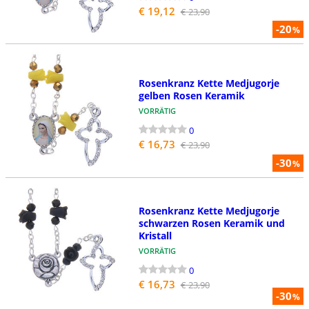
€ 19,12
€ 23,90
-20
%
Rosenkranz Kette Medjugorje
gelben Rosen Keramik
VORRÄTIG
0
€ 16,73
€ 23,90
-30
%
Rosenkranz Kette Medjugorje
schwarzen Rosen Keramik und
Kristall
VORRÄTIG
0
€ 16,73
€ 23,90
-30
%