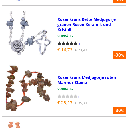
Rosenkranz Kette Medjugorje
grauen Rosen Keramik und
Kristall
VORRÄTIG
1
€ 16,73
€ 23,90
-30
%
Rosenkranz Medjugorje roten
Marmor Steine
VORRÄTIG
0
€ 25,13
€ 35,90
-30
%