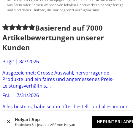
aus Stein oder Samen werden von lokalen Handwerkern handgefertigt
und sind daher Unikate, die nur begrenzt verfügbar sind.
Basierend auf
7000
Artikelbewertungen unserer
Kunden
Birgit
|
8/7/2026
Ausgezeichnet: Grosse Auswahl, hervorragende
Produkte und ein faires und angemessenes Preis-
Leistungsverhältnis,...
Fr.L.
|
7/31/2026
Alles bestens, habe schon öfter bestellt und alles immer
zur vollen Zufriedenheit ausgeführt.
Holyart App
HERUNTERLADE
EG
|
7/29/2026
Entdecken Sie jetzt die APP von Holyart