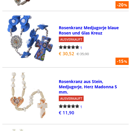
-20
%
Rosenkranz Medjugorje blaue
Rosen und Glas Kreuz
AUSVERKAUFT
1
€ 30,52
€ 35,90
-15
%
Rosenkranz aus Stein,
Medjugorje, Herz Madonna 5
mm.
AUSVERKAUFT
1
€ 11,90