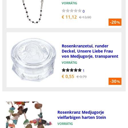
VORRÄTIG
0
€ 11,12
€ 13,90
-20
%
Rosenkranzetui, runder
Deckel, Unsere Liebe Frau
von Medjugorje, transparent
VORRÄTIG
1
€ 0,55
€ 0,79
-30
%
Rosenkranz Medjugorje
vielfarbigen harten Stein
VORRÄTIG