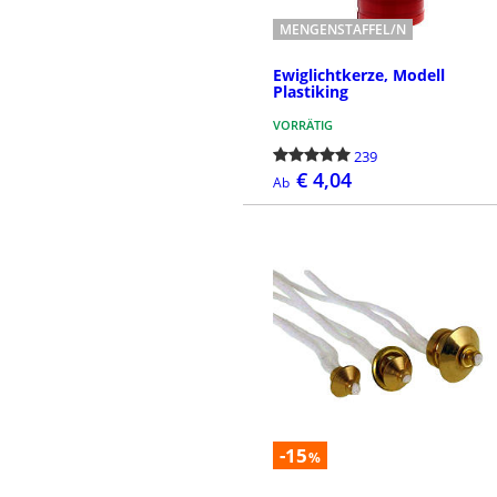
MENGENSTAFFEL/N
Ewiglichtkerze, Modell
Plastiking
VORRÄTIG
239
€ 4,04
Ab
BESTELLEN
-15
%