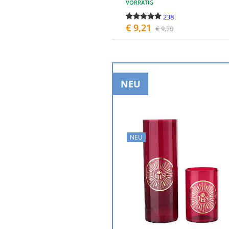
VORRÄTIG
238
€ 9,21
€ 9,70
BESTELLEN
NEU
NEU