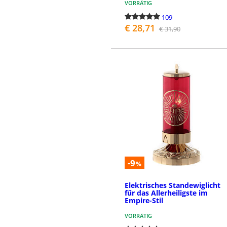
VORRÄTIG
109
€ 28,71
€ 31,90
BESTELLEN
-9
%
Elektrisches Standewiglicht
fűr das Allerheiligste im
Empire-Stil
VORRÄTIG