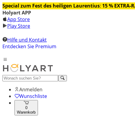
Special zum Fest des heiligen Laurentius
:
15 % EXTRA-
Holyart APP
App Store
Play Store
Hilfe und Kontakt
Entdecken Sie Premium
Anmelden
Wunschliste
0
Warenkorb