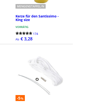
MENGENSTAFFEL/N
Kerze für den Santissimo -
King size
VORRÄTIG
174
€ 3,28
Ab
BESTELLEN
-5
%