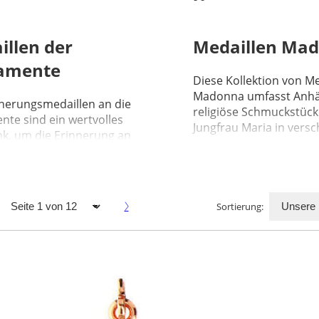
illen der
Medaillen Ma
amente
Diese Kollektion von Me
Madonna umfasst Anh
nnerungsmedaillen an die
religiöse Schmuckstück
nte sind ein wertvolles
Jungfrau Maria in versch
k, um die Erinnerung an
gende Momente im christlichen
Sortierung: