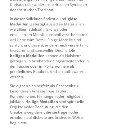
Christus oder anderen spirituellen Symbolen
der christlichen Tradition.
In dieser Kollektion findest du
religiöse
Medaillen
, gefertigt aus edlen Materialien
wie Silber, Edelstahl, Bronze oder
emailliertem Metall, kunstvoll verarbeitet mit
viel Liebe zum Detail. Einige Modelle sind
schlicht und dezent, andere reich verziert mit
Gravuren und kunstvollen Details. Die
heiligen Medaillen
können als Halskette
getragen, in Armbänder eingearbeitet oder in
der Tasche oder im Portemonnaie als
persönliches Glaubenszeichen aufbewahrt
werden.
Sie eignen sich perfekt als Geschenk zu
besonderen Anlässen wie Taufen,
Kommunionen, Firmungen oder religiösen
Jubiläen.
Heilige Medaillen
sind spirituelle
Objekte voller Bedeutung, die den
Glaubensweg derer, die sie tragen oder
erhalten, auf diskrete und kraftvolle Weise
begleiten.