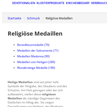
DEVOTIONALIEN
KLOSTERPRODUKTE
KIRCHENBEDARF
VERBRAUC
Startseite
Schmuck
Religiöse Medaillen
Religiöse Medaillen
Benediktusmedaille
(70)
Medaillen der Sakramente
(71)
Medaillen Madonna
(90)
Medaillen von Heiligen
(280)
Wundertätige Medaille
(186)
Heilige Medaillen
sind seit jeher tiefe
Symbole der Hingabe, des Glaubens und des
Schutzes. Am Hals getragen oder bei sich
aufbewahrt, stellen diese
religiösen
Medaillen
die ständige Gegenwart des
Göttlichen im Alltag dar. Sie zeigen
Darstellungen von Heiligen, der Madonna,