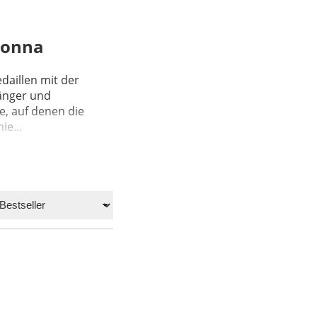
donna
daillen mit der
änger und
e, auf denen die
ie...