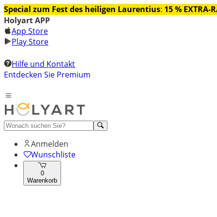
Special zum Fest des heiligen Laurentius
:
15 % EXTRA-
Holyart APP
App Store
Play Store
Hilfe und Kontakt
Entdecken Sie Premium
Anmelden
Wunschliste
0
Warenkorb