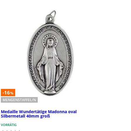
-16
%
MENGENSTAFFEL/N
Medaille Wundertätige Madonna oval
Silbermetall 40mm groß
VORRÄTIG