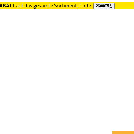
RABATT
auf das gesamte Sortiment, Code:
260807