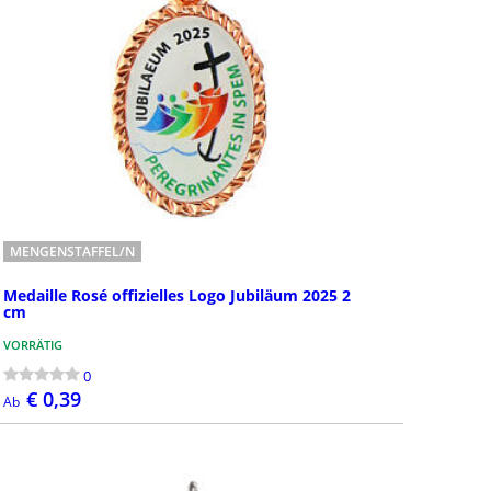
ertätige Medaille
ertätige Medaille ist eines der
esten und am meisten
en Symbole der marianischen
eit. Ihr Ursprung geht...
MENGENSTAFFEL/N
Medaille Rosé offizielles Logo Jubiläum 2025 2
cm
VORRÄTIG
0
€ 0,39
Ab
BESTELLEN