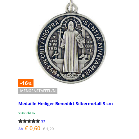
-16
%
MENGENSTAFFEL/N
Medaille Heiliger Benedikt Silbermetall 3 cm
VORRÄTIG
33
€ 0,60
€ 1,29
Ab
BESTELLEN