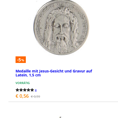
Medaillen von Heiligen
Wund
Die Heiligenmedaillen sind ein
Die wund
konkretes Zeichen von Schutz, Führung
bekannt
und Vertrauen. Jede Medaille zeigt einen
verehrt
Heiligen der christlich...
Frömmigk
-5
%
Medaille mit Jesus-Gesicht und Gravur auf
Latein, 1,5 cm
VORRÄTIG
8
€ 0,56
€ 0,59
BESTELLEN