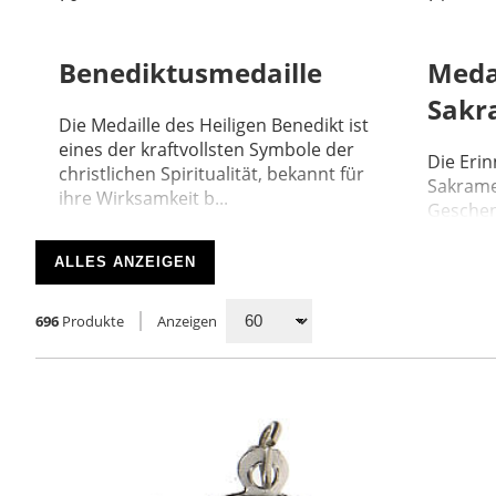
Benediktusmedaille
Meda
Sakr
Die Medaille des Heiligen Benedikt ist
eines der kraftvollsten Symbole der
Die Eri
christlichen Spiritualität, bekannt für
Sakrame
ihre Wirksamkeit b...
Geschen
grundle
Le...
ALLES ANZEIGEN
696
Produkte
Anzeigen
280
186