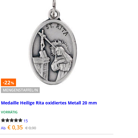
-22
%
MENGENSTAFFEL/N
Medaille Heilige Rita oxidiertes Metall 20 mm
VORRÄTIG
15
€ 0,35
€ 0,90
Ab
BESTELLEN