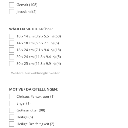
Gemalt (108)
Jesuskind (2)
WÄHLEN SIE DIE GRÖSSE:
10 x 14 cm (3.9 x 5.5 in) (60)
14 x 18 cm (5.5 x 7.1 in) (6)
18 x 24 cm (7.1 x 9.4 in) (18)
30 x 24 cm (11.8 x 9.4 in) (5)
30 x 25 cm (11.8 x 9.9 in) (4)
Weitere Auswahlmöglichkeiten
MOTIVE / DARSTELLUNGEN:
Christus Pantokrator (1)
Engel (1)
Gottesmutter (98)
Heilige (5)
Heilige Dreifaltigkeit (2)