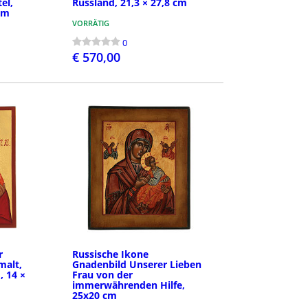
el,
Russland, 21,3 × 27,8 cm
cm
VORRÄTIG
0
€ 570,00
LEN
BESTELLEN
r
Russische Ikone
malt,
Gnadenbild Unserer Lieben
, 14 ×
Frau von der
immerwährenden Hilfe,
25x20 cm