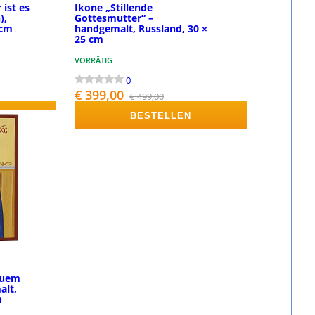
 ist es
Ikone „Stillende
),
Gottesmutter“ –
 cm
handgemalt, Russland, 30 ×
25 cm
VORRÄTIG
0
€ 399,00
€ 499,00
LEN
BESTELLEN
auem
alt,
m