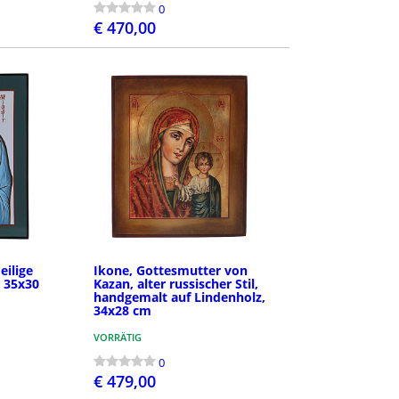
0
€ 470,00
LEN
BESTELLEN
ilige
Ikone, Gottesmutter von
 35x30
Kazan, alter russischer Stil,
handgemalt auf Lindenholz,
34x28 cm
VORRÄTIG
0
€ 479,00