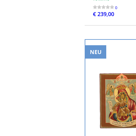
0
€ 239,00
BESTEL
NEU