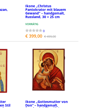
Ikone „Christus
azan,
Pantokrator mit blauem
Gewand“ – handgemalt,
Russland, 30 × 25 cm
VORRÄTIG
0
€ 399,00
€ 499,00
LEN
BESTELLEN
tter
Ikone „Gottesmutter von
en Stil
Don“ – handgemalt,