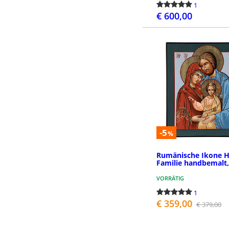
1
€ 600,00
BESTEL
-5
%
Rumänische Ikone He
Familie handbemalt,
VORRÄTIG
1
€ 359,00
€ 379,00