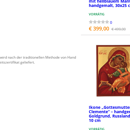
mit hellblauem Mant
handgemalt, 30x25 
VORRÄTIG
0
€ 399,00
€ 499,00
BESTEL
 wird nach der traditionellen Methode von Hand
szertifikat geliefert.
Ikone „Gottesmutte
Clemente“ – handge
Goldgrund, Russland
10 cm
VORRÄTIG