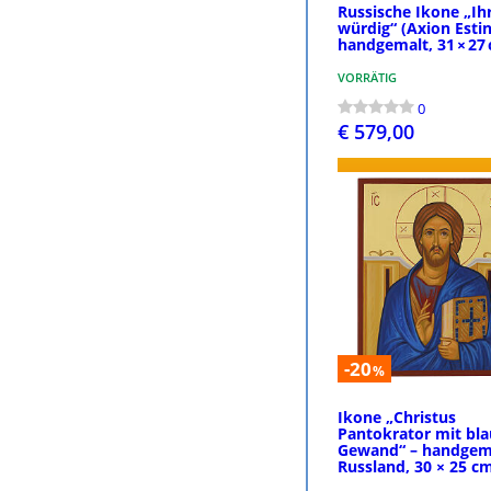
Russische Ikone „Ihr
würdig“ (Axion Estin
handgemalt, 31 × 27
VORRÄTIG
0
€ 579,00
BESTEL
-20
%
Ikone „Christus
Pantokrator mit bl
Gewand“ – handgem
Russland, 30 × 25 c