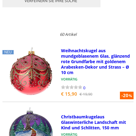
VERFEINERN SIE IHRE SUCHE
60 Artikel
Weihnachtskugel aus
NEU
mundgeblasenem Glas, glänzend
rote Grundfarbe mit goldenem
Arabesken-Dekor und Strass – Ø
10 cm
VORRÄTIG
0
€ 15,90
€ 19,90
-20
%
Christbaumkugelaus
Glaswinterliche Landschaft mit
Kind und Schlitten, 150 mm
VORRÄTIG