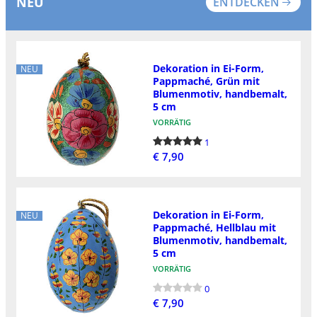
NEU
ENTDECKEN
Dekoration in Ei-Form,
NEU
Pappmaché, Grün mit
Blumenmotiv, handbemalt,
5 cm
VORRÄTIG
1
€ 7,90
Dekoration in Ei-Form,
NEU
Pappmaché, Hellblau mit
Blumenmotiv, handbemalt,
5 cm
VORRÄTIG
0
€ 7,90