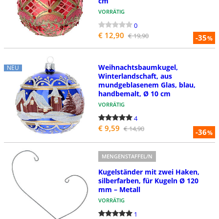
cm
VORRÄTIG
0
€ 12,90
€ 19,90
-35
%
Weihnachtsbaumkugel,
NEU
Winterlandschaft, aus
mundgeblasenem Glas, blau,
handbemalt, Ø 10 cm
VORRÄTIG
4
€ 9,59
€ 14,90
-36
%
MENGENSTAFFEL/N
Kugelständer mit zwei Haken,
silberfarben, für Kugeln Ø 120
mm – Metall
VORRÄTIG
1