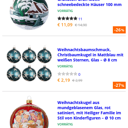
schneebedeckte Häuser 100 mm
VORRÄTIG
11
€ 11,09
€ 14,90
-26
%
Weihnachtsbaumschmuck,
Christbaumkugel in Mattblau mit
weißen Sternen, Glas – Ø 8 cm
VORRÄTIG
0
€ 2,19
€ 2,99
-27
%
Weihnachtskugel aus
mundgeblasenem Glas, rot
satiniert, mit Heiliger Familie im
Stil von Kinderfiguren – Ø 10 cm
VORRÄTIG