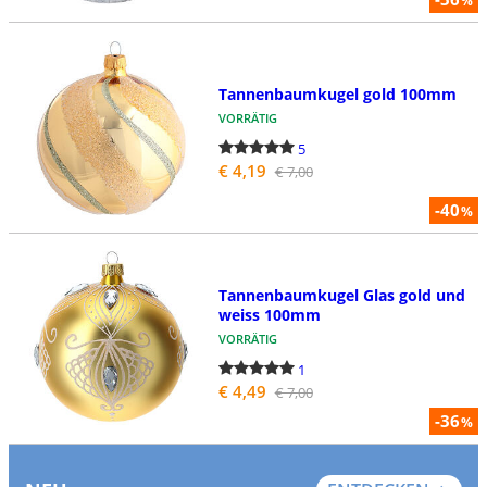
%
Tannenbaumkugel gold 100mm
VORRÄTIG
5
€ 4,19
€ 7,00
-40
%
Tannenbaumkugel Glas gold und
weiss 100mm
VORRÄTIG
1
€ 4,49
€ 7,00
-36
%