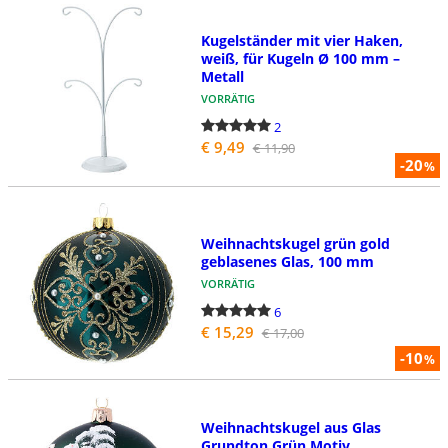
Kugelständer mit vier Haken,
weiß, für Kugeln Ø 100 mm –
Metall
VORRÄTIG
2
€ 9,49
€ 11,90
-20
%
Weihnachtskugel grün gold
geblasenes Glas, 100 mm
VORRÄTIG
6
€ 15,29
€ 17,00
-10
%
Weihnachtskugel aus Glas
Grundton Grün Motiv