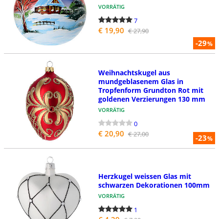
VORRÄTIG
7
€ 19,90
€ 27,90
-29
%
Weihnachtskugel aus
mundgeblasenem Glas in
Tropfenform Grundton Rot mit
goldenen Verzierungen 130 mm
VORRÄTIG
0
€ 20,90
€ 27,00
-23
%
Herzkugel weissen Glas mit
schwarzen Dekorationen 100mm
VORRÄTIG
1