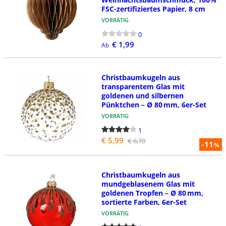
FSC-zertifiziertes Papier, 8 cm
VORRÄTIG
0
€ 1,99
Ab
Christbaumkugeln aus
transparentem Glas mit
goldenen und silbernen
Pünktchen – Ø 80 mm, 6er-Set
VORRÄTIG
1
€ 5,99
€ 6,70
-11
%
Christbaumkugeln aus
mundgeblasenem Glas mit
goldenen Tropfen – Ø 80 mm,
sortierte Farben, 6er-Set
VORRÄTIG