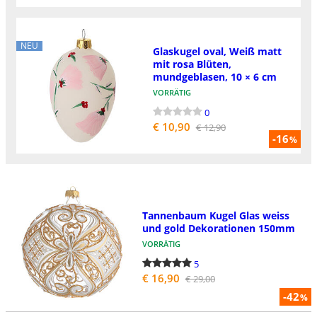
NEU
Glaskugel oval, Weiß matt
mit rosa Blüten,
mundgeblasen, 10 × 6 cm
VORRÄTIG
0
€ 10,90
€ 12,90
-16
%
Tannenbaum Kugel Glas weiss
und gold Dekorationen 150mm
VORRÄTIG
5
€ 16,90
€ 29,00
-42
%