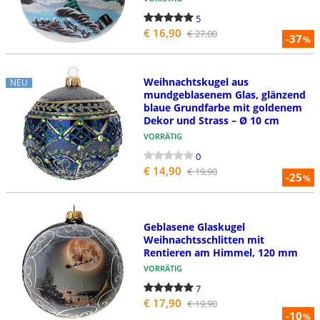
5
€ 16,90
€ 27,00
-37
%
Weihnachtskugel aus
NEU
mundgeblasenem Glas, glänzend
blaue Grundfarbe mit goldenem
Dekor und Strass – Ø 10 cm
VORRÄTIG
0
€ 14,90
€ 19,90
-25
%
Geblasene Glaskugel
Weihnachtsschlitten mit
Rentieren am Himmel, 120 mm
VORRÄTIG
7
€ 17,90
€ 19,90
-10
%