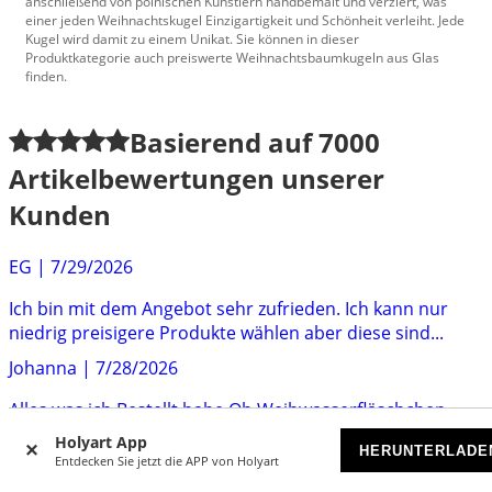
anschließend von polnischen Künstlern handbemalt und verziert, was
einer jeden Weihnachtskugel Einzigartigkeit und Schönheit verleiht. Jede
Kugel wird damit zu einem Unikat. Sie können in dieser
Produktkategorie auch preiswerte Weihnachtsbaumkugeln aus Glas
finden.
Basierend auf
7000
Artikelbewertungen unserer
Kunden
EG
|
7/29/2026
Ich bin mit dem Angebot sehr zufrieden. Ich kann nur
niedrig preisigere Produkte wählen aber diese sind...
Johanna
|
7/28/2026
Alles was ich Bestellt habe Ob Weihwasserfläschchen
Rosenkranz
Holyart App
HERUNTERLADE
Entdecken Sie jetzt die APP von Holyart
Marco
|
7/28/2026