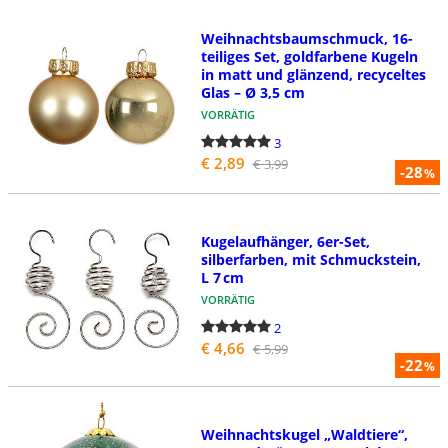
Weihnachtsbaumschmuck, 16-
teiliges Set, goldfarbene Kugeln
in matt und glänzend, recyceltes
Glas – Ø 3,5 cm
VORRÄTIG
3
€ 2,89
€ 3,99
-28
%
Kugelaufhänger, 6er-Set,
silberfarben, mit Schmuckstein,
L 7 cm
VORRÄTIG
2
€ 4,66
€ 5,99
-22
%
Weihnachtskugel „Waldtiere“,