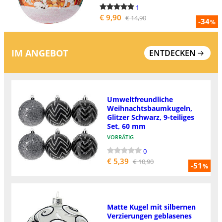
1
€ 9,90
€ 14,90
-34
%
IM ANGEBOT
ENTDECKEN
Umweltfreundliche
Weihnachtsbaumkugeln,
Glitzer Schwarz, 9-teiliges
Set, 60 mm
VORRÄTIG
0
€ 5,39
€ 10,90
-51
%
Matte Kugel mit silbernen
Verzierungen geblasenes