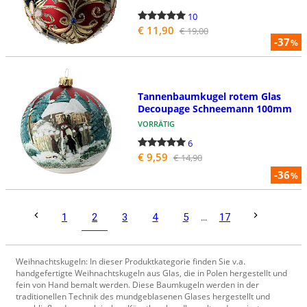
10
€ 11,90
€ 19,00
-37
%
Tannenbaumkugel rotem Glas
Decoupage Schneemann 100mm
VORRÄTIG
6
€ 9,59
€ 14,90
-36
%
2
1
3
4
5
...
17
Weihnachtskugeln: In dieser Produktkategorie finden Sie v.a.
handgefertigte Weihnachtskugeln aus Glas, die in Polen hergestellt und
fein von Hand bemalt werden. Diese Baumkugeln werden in der
traditionellen Technik des mundgeblasenen Glases hergestellt und