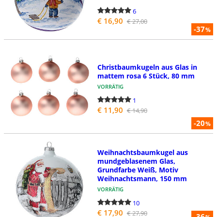
6
€ 16,90
€ 27,00
-37
%
Christbaumkugeln aus Glas in
mattem rosa 6 Stück, 80 mm
VORRÄTIG
1
€ 11,90
€ 14,90
-20
%
Weihnachtsbaumkugel aus
mundgeblasenem Glas,
Grundfarbe Weiß, Motiv
Weihnachtsmann, 150 mm
VORRÄTIG
10
€ 17,90
€ 27,90
-36