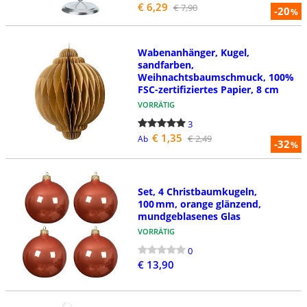
€ 6,29
€ 7,90
-20
%
Wabenanhänger, Kugel,
sandfarben,
Weihnachtsbaumschmuck, 100%
FSC-zertifiziertes Papier, 8 cm
VORRÄTIG
3
€ 1,35
€ 2,49
Ab
-32
%
Set, 4 Christbaumkugeln,
100 mm, orange glänzend,
mundgeblasenes Glas
VORRÄTIG
0
€ 13,90