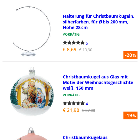
Halterung für Christbaumkugeln,
silberfarben, für Ø bis 200 mm,
Höhe 28 cm
VORRÄTIG
6
€ 8,69
€ 10,90
-20
%
Christbaumkugel aus Glas mit
Motiv der Weihnachtsgeschichte
weiß, 150 mm
VORRÄTIG
4
€ 21,90
€ 27,00
-19
%
Christbaumkugelaus