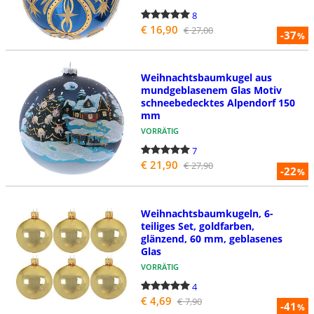
8
€ 16,90
€ 27,00
-37
%
Weihnachtsbaumkugel aus
mundgeblasenem Glas Motiv
schneebedecktes Alpendorf 150
mm
VORRÄTIG
7
€ 21,90
€ 27,90
-22
%
Weihnachtsbaumkugeln, 6-
teiliges Set, goldfarben,
glänzend, 60 mm, geblasenes
Glas
VORRÄTIG
4
€ 4,69
€ 7,90
-41
%