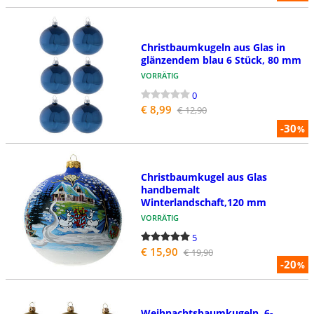
Christbaumkugeln aus Glas in
glänzendem blau 6 Stück, 80 mm
VORRÄTIG
0
€ 8,99
€ 12,90
-30
%
Christbaumkugel aus Glas
handbemalt
Winterlandschaft,120 mm
VORRÄTIG
5
€ 15,90
€ 19,90
-20
%
Weihnachtsbaumkugeln, 6-