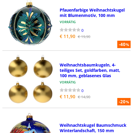
Pfauenfarbige Weihnachtskugel
mit Blumenmotiv, 100 mm
VORRÄTIG
0
€ 11,90
€ 19,90
-40
%
Weihnachtsbaumkugeln, 4-
teiliges Set, goldfarben, matt,
100 mm, geblasenes Glas
VORRÄTIG
0
€ 11,90
€ 14,90
-20
%
Weihnachtskugel Baumschmuck
Winterlandschaft, 150 mm