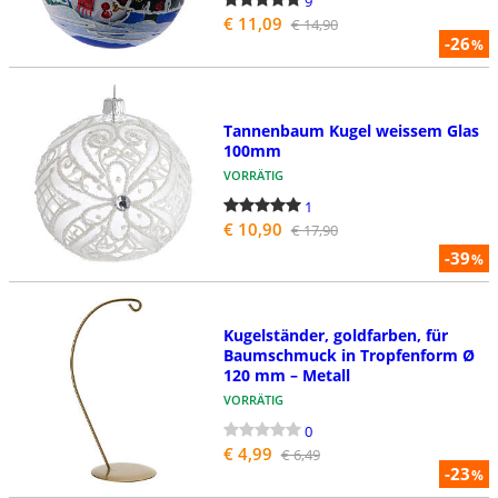
9
€ 11,09
€ 14,90
-26
%
Tannenbaum Kugel weissem Glas
100mm
VORRÄTIG
1
€ 10,90
€ 17,90
-39
%
Kugelständer, goldfarben, für
Baumschmuck in Tropfenform Ø
120 mm – Metall
VORRÄTIG
0
€ 4,99
€ 6,49
-23
%