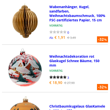
Wabenanhänger, Kugel,
sandfarben,
Weihnachtsbaumschmuck, 100%
FSC-zertifiziertes Papier, 15 cm
VORRÄTIG
0
€ 1,91
€ 3,49
Ab
-32
%
Weihnachtsdekoration rot
Glaskugel Schnee Bäume, 150
mm
VORRÄTIG
3
€ 18,90
€ 27,90
-32
%
Christbaumkugelaus GlasKamele