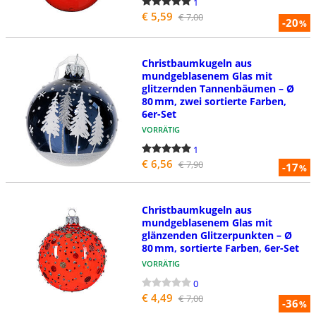
1
€ 5,59
€ 7,00
-20
%
Christbaumkugeln aus
mundgeblasenem Glas mit
glitzernden Tannenbäumen – Ø
80 mm, zwei sortierte Farben,
6er-Set
VORRÄTIG
1
€ 6,56
€ 7,90
-17
%
Christbaumkugeln aus
mundgeblasenem Glas mit
glänzenden Glitzerpunkten – Ø
80 mm, sortierte Farben, 6er-Set
VORRÄTIG
0
€ 4,49
€ 7,00
-36
%