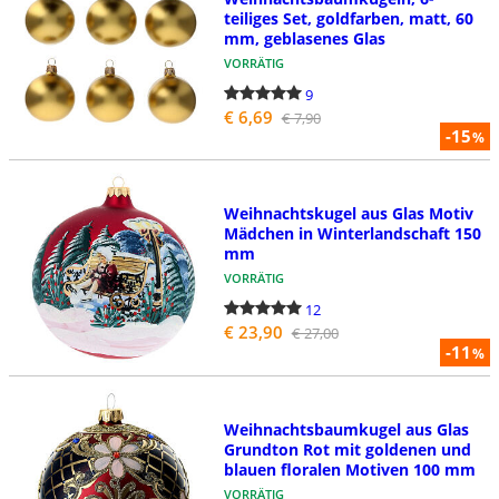
teiliges Set, goldfarben, matt, 60
mm, geblasenes Glas
VORRÄTIG
9
€ 6,69
€ 7,90
-15
%
Weihnachtskugel aus Glas Motiv
Mädchen in Winterlandschaft 150
mm
VORRÄTIG
12
€ 23,90
€ 27,00
-11
%
Weihnachtsbaumkugel aus Glas
Grundton Rot mit goldenen und
blauen floralen Motiven 100 mm
VORRÄTIG