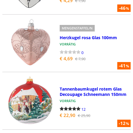
€ 4,29
€ 7,90
-46
%
MENGENSTAFFEL/N
Herzkugel rosa Glas 100mm
VORRÄTIG
0
€ 4,69
€ 7,90
-41
%
Tannenbaumkugel rotem Glas
Decoupage Schneemann 150mm
VORRÄTIG
12
€ 22,90
€ 25,90
-12
%