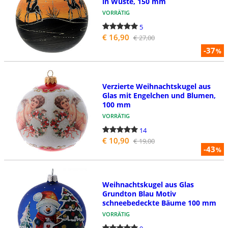
in Wüste, 150 mm
VORRÄTIG
5
€ 16,90
€ 27,00
-37
%
Verzierte Weihnachtskugel aus
Glas mit Engelchen und Blumen,
100 mm
VORRÄTIG
14
€ 10,90
€ 19,00
-43
%
Weihnachtskugel aus Glas
Grundton Blau Motiv
schneebedeckte Bäume 100 mm
VORRÄTIG