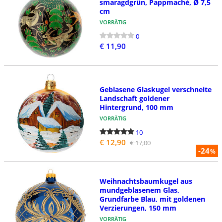
smaragdgrün, Pappmaché, Ø 7,5
cm
VORRÄTIG
0
€ 11,90
Geblasene Glaskugel verschneite
Landschaft goldener
Hintergrund, 100 mm
VORRÄTIG
10
€ 12,90
€ 17,00
-24
%
Weihnachtsbaumkugel aus
mundgeblasenem Glas,
Grundfarbe Blau, mit goldenen
Verzierungen, 150 mm
VORRÄTIG