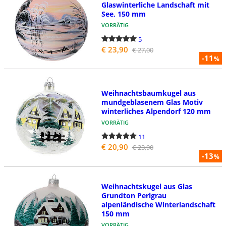
Glaswinterliche Landschaft mit
See, 150 mm
VORRÄTIG
5
€ 23,90
€ 27,00
-11
%
Weihnachtsbaumkugel aus
mundgeblasenem Glas Motiv
winterliches Alpendorf 120 mm
VORRÄTIG
11
€ 20,90
€ 23,90
-13
%
Weihnachtskugel aus Glas
Grundton Perlgrau
alpenländische Winterlandschaft
150 mm
VORRÄTIG