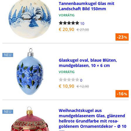
Tannenbaumkugel Glas mit
Landschaft Bild 150mm
VORRÄTIG
10
€ 20,90
€ 27,00
-23
%
NEU
Glaskugel oval, blaue Blüten,
mundgeblasen, 10 × 6 cm
VORRÄTIG
0
€ 10,90
€ 12,90
-16
%
Weihnachtskugel aus
NEU
mundgeblasenem Glas, glänzend
hellrote Grundfarbe mit rosa-
goldenem Ornamentdekor – Ø 10