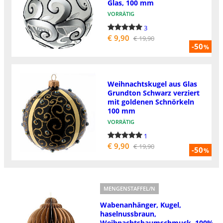
Glas, 100 mm
VORRÄTIG
3
€ 9,90
€ 19,90
-50
%
Weihnachtskugel aus Glas
Grundton Schwarz verziert
mit goldenen Schnörkeln
100 mm
VORRÄTIG
1
€ 9,90
€ 19,90
-50
%
MENGENSTAFFEL/N
Wabenanhänger, Kugel,
haselnussbraun,
Weihnachtsbaumschmuck, 100%