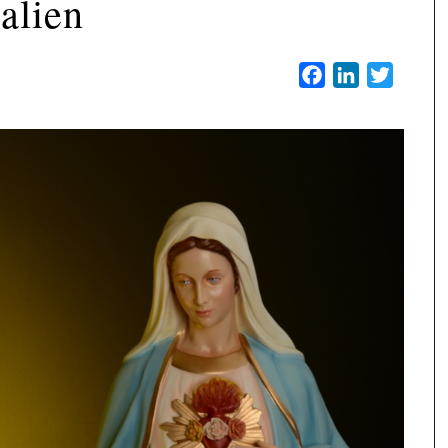
talien
Facebook
LinkedIn
Twitter