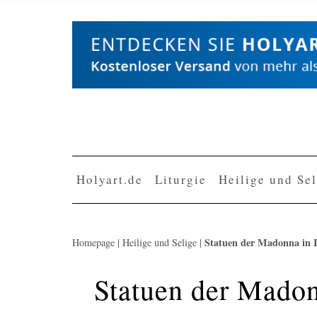
Skip
to
content
Holyart.de
Liturgie
Heilige und Se
Statuen der Madonna in I
Homepage
|
Heilige und Selige
|
Statuen der Madon